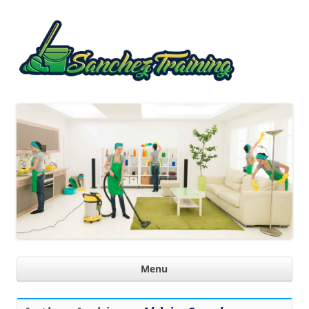
Sanche
Trainin
Ski
Menu
con