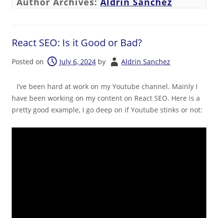
Author Archives:
Aldrin Sanchez
React SEO: Is it Good or Bad?
Posted on
July 6, 2024
by
Aldrin Sanchez
I’ve been hard at work on my Youtube channel. Mainly I
have been working on my content on React SEO. Here is a
pretty good example, I go deep on if Youtube stinks or not: