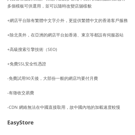
多個模板可供選用，並可以隨時改變店舖樣貌
+網店平台除有繁體中文字介外，更提供繁體中文的香港客戶服務
+除北美外，在亞洲的網店平台如香港、東京等都設有伺服器站
+高級搜索引擎技術（SEO)
+免費SSL安全性憑證
-免費試用90天後，大部份一般的網店均要付月費
-有徵收交易費
-CDN 網絡無法在中國直接取用，故中國內地的加載速度較慢
EasyStore