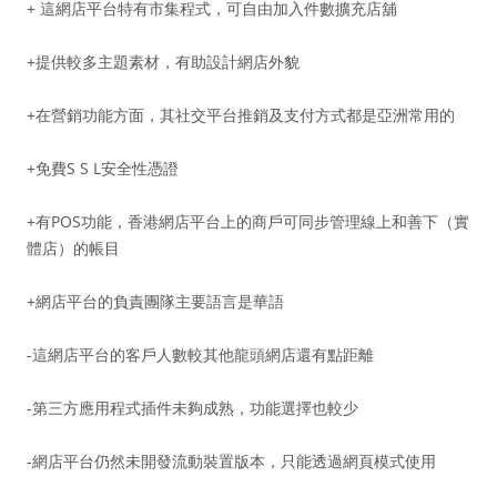
+ 這網店平台特有市集程式，可自由加入件數擴充店舖
+提供較多主題素材，有助設計網店外貌
+在營銷功能方面，其社交平台推銷及支付方式都是亞洲常用的
+免費S S L安全性憑證
+有POS功能，香港網店平台上的商戶可同步管理線上和善下（實
體店）的帳目
+網店平台的負責團隊主要語言是華語
-這網店平台的客戶人數較其他龍頭網店還有點距離
-第三方應用程式插件未夠成熟，功能選擇也較少
-網店平台仍然未開發流動裝置版本，只能透過網頁模式使用