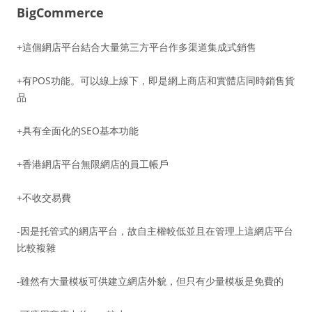
BigCommerce
+這個網店平台結合大量第三方平台作多渠道集成式銷售
+有POS功能。可以線上線下，即是網上商店和實體店同時銷售貨
品
+具有全面化的SEO基本功能
+香港網店平台無限網店的員工帳戶
+不收交易費
-因是托管式的網店平台，故自主權較低並且在管理上這網店平台
比較複雜
-雖然有大量模板可供建立網店外貌，但只有少量模板是免費的